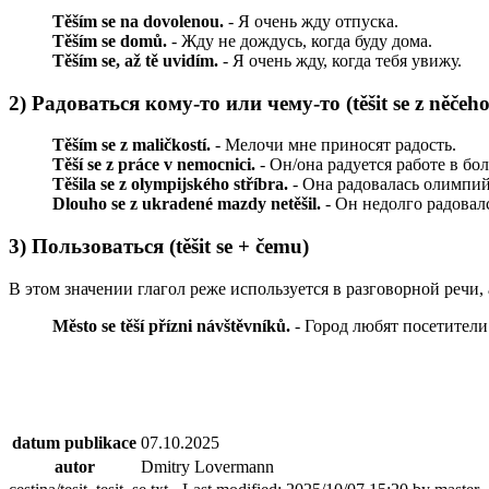
Těším se na dovolenou.
- Я очень жду отпуска.
Těším se domů.
- Жду не дождусь, когда буду дома.
Těším se, až tě uvidím.
- Я очень жду, когда тебя увижу.
2) Радоваться кому-то или чему-то (těšit se z něčeho
Těším se z maličkostí.
- Мелочи мне приносят радость.
Těší se z práce v nemocnici.
- Он/она радуется работе в бо
Těšila se z olympijského stříbra.
- Она радовалась олимпий
Dlouho se z ukradené mazdy netěšil.
- Он недолго радовал
3) Пользоваться (těšit se + čemu)
В этом значении глагол реже используется в разговорной речи, 
Město se těší přízni návštěvníků.
- Город любят посетители.
datum publikace
07.10.2025
autor
Dmitry Lovermann