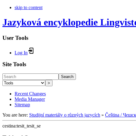
skip to content
Jazyková encyklopedie Lingvist
User Tools
Log In
Site Tools
Search
>
Recent Changes
Media Manager
Sitemap
You are here:
Studijní materiály o různých jazycích
»
Čeština / Чешс
cestina:tesit_tesit_se