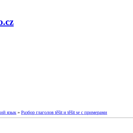
o.cz
кий язык
»
Разбор глаголов těšit и těšit se с примерами