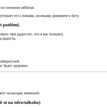
агол синоним
utěšovat
.
 утешает его словами, полными доверием к богу.
 potěšení.
овно: мне радостно, что я вас познаю).
ь радость.
избирателей.
с будет здоровье.
меет несколько значений:
t se na něco/někoho)