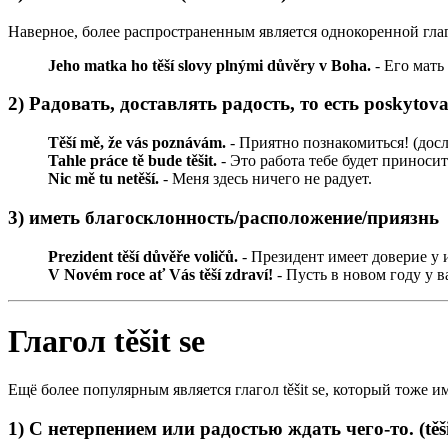
Наверное, более распространенным является однокоренной гл
Jeho matka ho těší slovy plnými důvěry v Boha.
- Его мать
2) Радовать, доставлять радость, то есть poskytovat
Těší mě, že vás poznávám.
- Приятно познакомиться! (досл
Tahle práce tě bude těšit.
- Это работа тебе будет приносит
Nic mě tu netěší.
- Меня здесь ничего не радует.
3) иметь благосклонность/расположение/приязнь
Prezident těší důvěře voličů.
- Президент имеет доверие у 
V Novém roce ať Vás těší zdraví!
- Пусть в новом году у ва
Глагол těšit se
Ещё более популярным является глагол těšit se, который тоже и
1) С нетерпением или радостью ждать чего-то. (těši