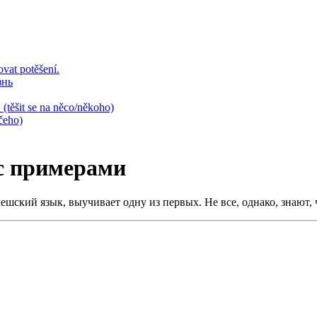
vat potěšení.
знь
těšit se na něco/někoho)
čeho)
e с примерами
ский язык, выучивает одну из первых. Не все, однако, знают, 