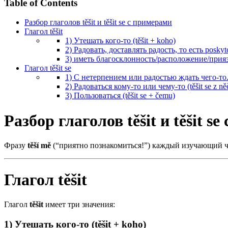
Table of Contents
Разбор глаголов těšit и těšit se с примерами
Глагол těšit
1) Утешать кого-то (těšit + koho)
2) Радовать, доставлять радость, то есть poskyto
3) иметь благосклонность/расположение/прия
Глагол těšit se
1) С нетерпением или радостью ждать чего-то. (
2) Радоваться кому-то или чему-то (těšit se z ně
3) Пользоваться (těšit se + čemu)
Разбор глаголов těšit и těšit s
Фразу
těší mě
(“приятно познакомиться!”) каждый изучающий чеш
Глагол těšit
Глагол
těšit
имеет три значения:
1) Утешать кого-то (těšit + koho)