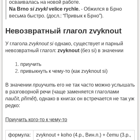
осваивалась на новой работе.
Na Brno
si zvykl
velice rychle.
- Обжился в Брно
весьма быстро. (досл.: “Привык к Брно”).
Невозвратный глагол zvyknout
У глагола
zvyknout si
однако, существует и парный
невозвратный глагол:
zvyknout
(без si) в значении
приучить
привыкнуть к чему-то (как zvyknout si)
В значении
приучить
его не так часто можно услышать
в разговорной речи (чаще заменяется глаголами
naučit
,
přimět
), однако в книгах он встречается не так уж
редко:
Приучить кого-то к чему-то
формула:
zvyknout + koho (4.p., Вин.п.) + čemu (3.p.,