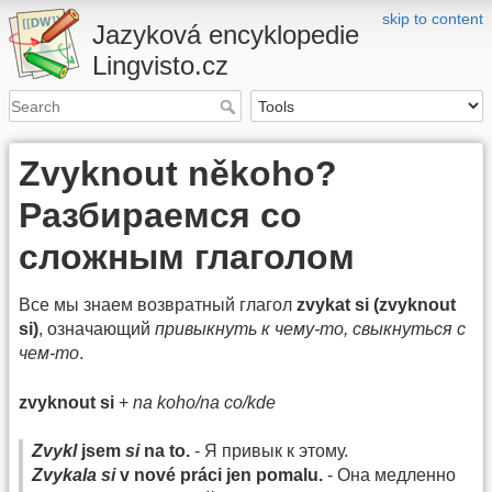
skip to content
Jazyková encyklopedie
Lingvisto.cz
Zvyknout někoho?
Разбираемся со
сложным глаголом
Все мы знаем возвратный глагол
zvykat si (zvyknout
si)
, означающий
привыкнуть к чему-то, свыкнуться с
чем-то
.
zvyknout si
+
na koho/na co/kde
Zvykl
jsem
si
na to.
- Я привык к этому.
Zvykala si
v nové práci jen pomalu.
- Она медленно