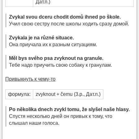
Дат.п.)
Zvykal svou dceru chodit domů ihned po škole.
Учил свою сестру после школы ходить сразу домой.
Zvykala je na různé situace.
Она приучала их к разным ситуациям.
Měl bys svého psa zvyknout na granule.
Тебе надо приучить свою собаку к гранулам.
Привыкнуть к чему-то
формула:
zvyknout + čemu (3.p., Дат.п.)
Po několika dnech zvykl tomu, že slyšel naše hlasy.
Спустя несколько дней он привык к тому, что
слышал наши голоса.