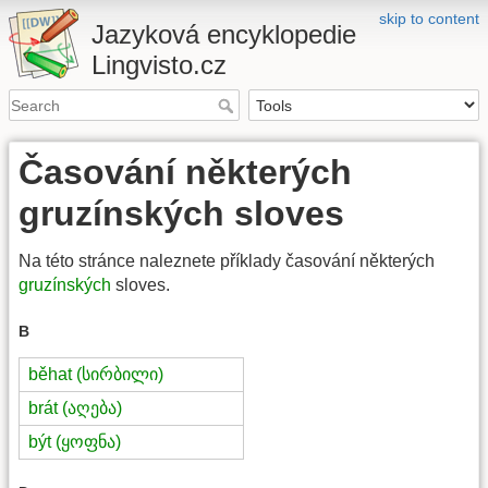
skip to content
Jazyková encyklopedie
Lingvisto.cz
Časování některých
gruzínských sloves
Na této stránce naleznete příklady časování některých
gruzínských
sloves.
B
běhat (სირბილი)
brát (აღება)
být (ყოფნა)