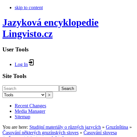
skip to content
Jazyková encyklopedie
Lingvisto.cz
User Tools
Log In
Site Tools
Search
>
Recent Changes
Media Manager
Sitemap
You are here:
Studijní materiály o různých jazycích
»
Gruzínština
»
Časování některých gruzínských sloves
»
Časování slovesa