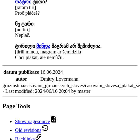
რატომ
ტირი?
[ratom tiri]
Proč pláčeš?
ნუ ტირი.
[nu tiri]
Neplač.
ტირილი
მინდა
მაგრამ არ შემიძლია.
[tirili minda, magram ar šemidzlia]
Chci plakat, ale nemůžu.
datum publikace
16.06.2024
autor
Dmitry Lovermann
gruzinstina/casovani_gruzinskych_sloves/casovani_slovesa_plakat_s
· Last modified:
2024/06/16 20:04
by
master
Page Tools
Show pagesource
Old revisions
Backlinks