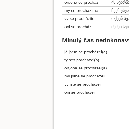
on,ona se prochází
ის სეირნ
my se procházíme
ჩვენ ვს
vy se procházíte
თქვენ ს
oni se prochází
ისინი სე
Minulý čas nedokonavý
já jsem se procházel(a)
ty ses procházel(a)
on,ona se procházel(a)
my jsme se procházeli
vy jste se procházeli
oni se procházeli