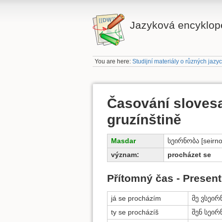
Jazyková encyklope
You are here:
Studijní materiály o různých jazy
Časování slovesa
gruzínštině
Masdar
სეირნობა [seirn
význam:
procházet se
Přítomný čas - Present
já se procházím
მე ვსეირ
ty se procházíš
შენ სეირ