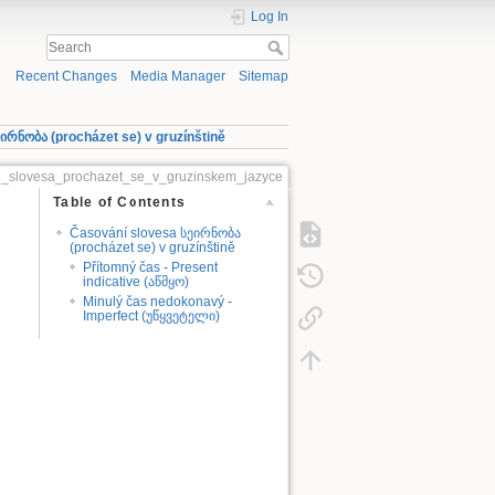
Log In
Recent Changes
Media Manager
Sitemap
ირნობა (procházet se) v gruzínštině
ni_slovesa_prochazet_se_v_gruzinskem_jazyce
Table of Contents
Časování slovesa სეირნობა
(procházet se) v gruzínštině
Přítomný čas - Present
indicative (აწმყო)
Minulý čas nedokonavý -
Imperfect (უწყვეტელი)