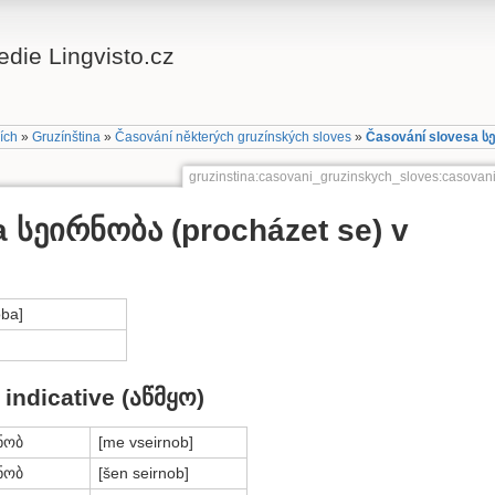
die Lingvisto.cz
cích
»
Gruzínština
»
Časování některých gruzínských sloves
»
Časování slovesa სე
gruzinstina:casovani_gruzinskych_sloves:casova
 სეირნობა (procházet se) v
oba]
 indicative (აწმყო)
ნობ
[me vseirnob]
ნობ
[šen seirnob]