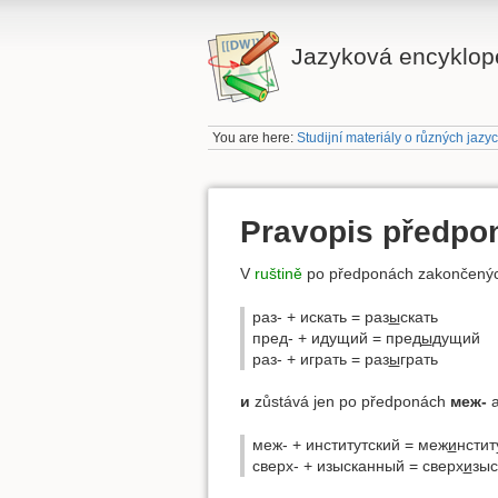
Jazyková encyklope
You are here:
Studijní materiály o různých jazy
Pravopis předpon
V
ruštině
po předponách zakončenýc
раз- + искать = раз
ы
скать
пред- + идущий = пред
ы
дущий
раз- + играть = раз
ы
грать
и
zůstává jen po předponách
меж-
меж- + институтский = меж
и
нстит
сверх- + изысканный = сверх
и
зы