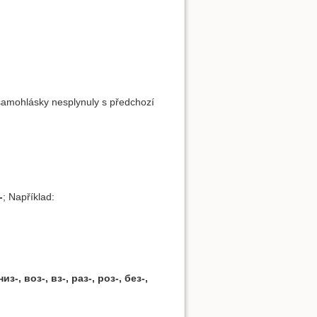
 samohlásky nesplynuly s předchozí
-
; Například:
низ-, воз-, вз-, раз-, роз-, без-,