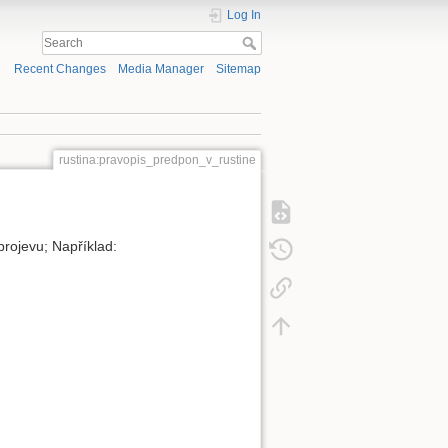
Log In
Recent Changes
Media Manager
Sitemap
rustina:pravopis_predpon_v_rustine
projevu; Například: