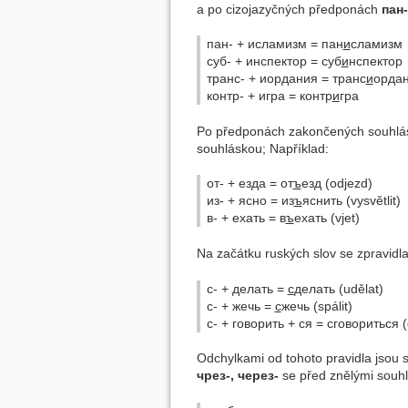
a po cizojazyčných předponách
пан-
пан- + исламизм = пан
и
сламизм
суб- + инспектор = суб
и
нспектор
транс- + иордания = транс
и
орда
контр- + игра = контр
и
гра
Po předponách zakončených souhlá
souhláskou; Například:
от- + езда = от
ъ
езд (odjezd)
из- + ясно = из
ъ
яснить (vysvětlit)
в- + ехать = в
ъ
ехать (vjet)
Na začátku ruských slov se zpravidl
с- + делать =
с
делать (udělat)
с- + жечь =
с
жечь (spálit)
с- + говорить + ся = сговориться 
Odchylkami od tohoto pravidla jsou
чрез-, через-
se před znělými souh