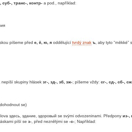
, суб-, транс-, контр-
a pod., například:
ния
skou píšeme před
е, ё, ю, я
oddělující
tvrdý znak
ъ
, aby tyto “měkké”
a nepíší skupiny hlásek
зг-, зд-, зб, зж-
; píšeme vždy:
сг-, сд-, сб-, сж
(dohodnout se)
 slova здесь, здание, здоровый se svými odvozeninami. Předpony
из-, 
láskami píší se
з-
, před neznělými se
-с-
; Například: