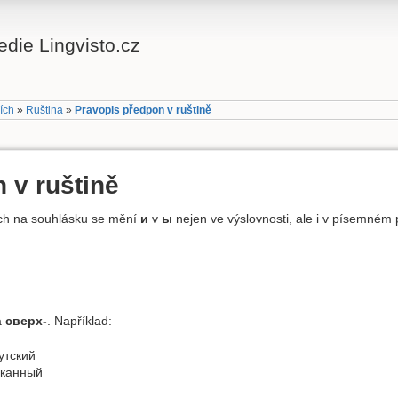
die Lingvisto.cz
cích
»
Ruština
»
Pravopis předpon v ruštině
 v ruštině
h na souhlásku se mění
и
v
ы
nejen ve výslovnosti, ale i v písemném 
a
сверх-
. Například:
утский
сканный