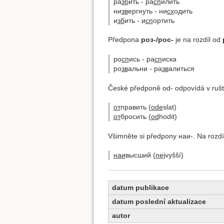
ра
зб
ить - ра
сп
илить
ни
зв
ергнуть - ни
сх
одить
и
зб
ить - и
сп
ортить
Předpona
роз-/рос-
je na rozdíl od
ро
сп
ись - ра
сп
иска
ро
зв
альни - ра
зв
алиться
České předponě od- odpovídá v ruš
от
править (
ode
slat)
от
бросить (
od
hodit)
Všimněte si předpony наи-. Na rozdí
наи
высший (
nej
vyšší)
datum publikace
datum poslední aktualizace
autor