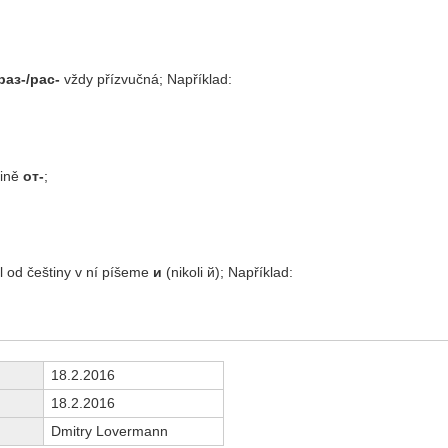
раз-/рас-
vždy přízvučná; Například:
tině
от-
;
l od češtiny v ní píšeme
и
(nikoli й); Například:
18.2.2016
18.2.2016
Dmitry Lovermann