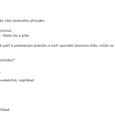
jako část složeného přísudku:
očinout.
- Ráda čte a píše.
álně patří k podstatným jménům a tvoří speciální jmennou třídu, může se 
ní/četbu?
a
ouslabičná, například:
říklad: