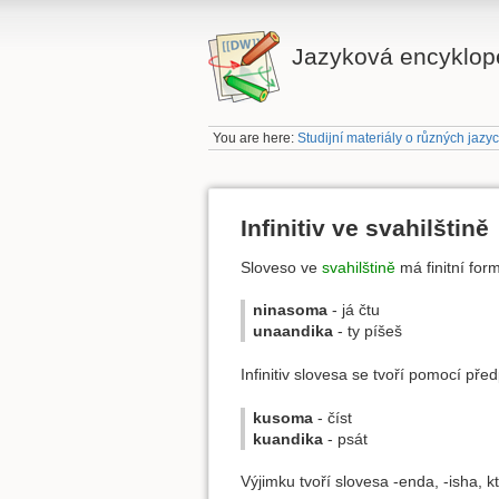
Jazyková encyklope
You are here:
Studijní materiály o různých jazy
Infinitiv ve svahilštině
Sloveso ve
svahilštině
má finitní for
ninasoma
- já čtu
unaandika
- ty píšeš
Infinitiv slovesa se tvoří pomocí pře
kusoma
- číst
kuandika
- psát
Výjimku tvoří slovesa -enda, -isha, kt