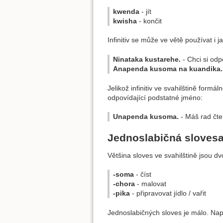
kwenda
- jít
kwisha
- končit
Infinitiv se může ve větě používat i 
Ninataka kustarehe.
- Chci si odp
Anapenda kusoma na kuandika.
Jelikož infinitiv ve svahilštině form
odpovídající podstatné jméno:
Unapenda kusoma.
- Máš rad čte
Jednoslabičná sloves
Většina sloves ve svahilštině jsou dv
-soma
- číst
-chora
- malovat
-pika
- připravovat jídlo / vařit
Jednoslabičných sloves je málo. Nap