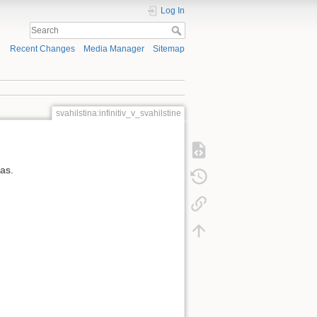
Log In
Recent Changes
Media Manager
Sitemap
svahilstina:infinitiv_v_svahilstine
as.