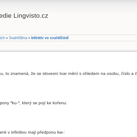
die Lingvisto.cz
cích
»
Svahilština
»
Infinitiv ve svahilštině
mu, to znamená, že se slovesní tvar mění s ohledem na osobu, číslo a č
dpony *ku-*, který se pojí ke kořenu:
eré v infinitivu mají předponu kw-: