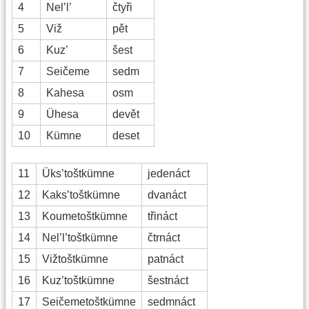
4
Nel’l’
čtyři
5
Viž
pět
6
Kuz’
šest
7
Seičeme
sedm
8
Kahesa
osm
9
Ühesa
devět
10
Kümne
deset
11
Üks’toštkümne
jedenáct
12
Kaks’toštkümne
dvanáct
13
Koumetoštkümne
třináct
14
Nel’l’toštkümne
čtrnáct
15
Vižtoštkümne
patnáct
16
Kuz’toštkümne
šestnáct
17
Seičemetoštkümne
sedmnáct