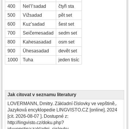
400
Nel’l’sadad
čtyři sta
500
Vižsadad
pět set
600
Kuz’sadad
šest set
700
Seičemesadad
sedm set
800
Kahesasadad
osm set
900
Ühesasadad
devět set
1000
Tuha
jeden tisíc
Jak citovat v seznamu literatury
LOVERMANN, Dmitry. Základní číslovky ve vepštině,.
Jazyková encyklopedie LINGVISTO.CZ [online]. 2024
[cit.
2026-08-07 ]. Dostupné z:
http://lingvisto.cz/doku.php?
id=vepstina:zakladni_cislovky