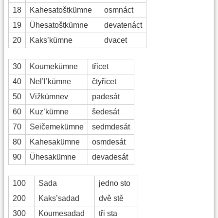
18
Kahesatoštkümne
osmnáct
19
Ühesatoštkümne
devatenáct
20
Kaks’kümne
dvacet
30
Koumekümne
třicet
40
Nel’l’kümne
čtyřicet
50
Vižkümnev
padesát
60
Kuz’kümne
šedesát
70
Seičemekümne
sedmdesát
80
Kahesakümne
osmdesát
90
Ühesakümne
devadesát
100
Sada
jedno sto
200
Kaks’sadad
dvě stě
300
Koumesadad
tři sta