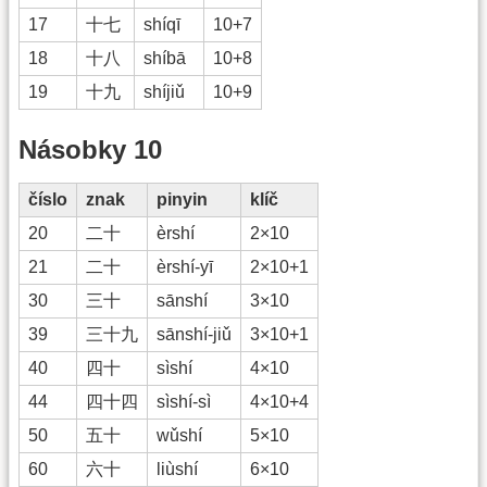
17
十七
shíqī
10+7
18
十八
shíbā
10+8
19
十九
shíjiǔ
10+9
Násobky 10
číslo
znak
pinyin
klíč
20
二十
èrshí
2×10
21
二十
èrshí-yī
2×10+1
30
三十
sānshí
3×10
39
三十九
sānshí-jiǔ
3×10+1
40
四十
sìshí
4×10
44
四十四
sìshí-sì
4×10+4
50
五十
wǔshí
5×10
60
六十
liùshí
6×10