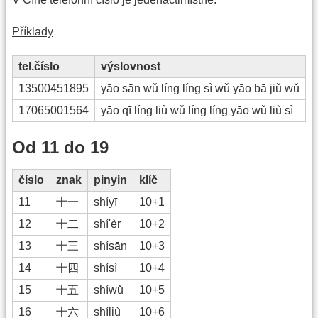
Příklady
tel.číslo
výslovnost
13500451895
yāo sān wǔ líng líng sì wǔ yāo bā jiǔ wǔ
17065001564
yāo qī líng liù wǔ líng líng yāo wǔ liù sì
Od 11 do 19
číslo
znak
pinyin
klíč
11
十一
shíyī
10+1
12
十二
shí'èr
10+2
13
十三
shísān
10+3
14
十四
shísì
10+4
15
十五
shíwǔ
10+5
16
十六
shíliù
10+6