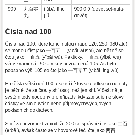
909
九百零
jiǔbǎi líng
900 0 9 (devět set-nula-
九
jiǔ
devět)
Čísla nad 100
Čísla nad 100, které končí nulou (např. 120, 250, 380 atd)
se mohou číst jako 一百五十 (yībǎi wǔshí), ale běžně se
čtou jako 一百五 (yībǎi wǔ). Fakticky, 一百五 (yībǎi wǔ)
vždy znamená 150 a nikdy neznamená 105. As bylo
popsáno výš, 105 se čte jako 一百零五 (yībǎi líng wǔ).
Pro čísla větší než 100 a končí číslovkou odlišnou od nuly,
je běžné, že se čtou yīshí (sto), než jen shí. V češtině je
systém tedy podobný pro případy, kdy zapisujeme slovy
částky ve smlouvách nebo příjmových/výdajových
pokladních dokladech.
Stojí za pozornost zmínit, že 200 se správně čte jako 二百
(èrbǎi), avšak často se v hovorově řeči čte jako 两百