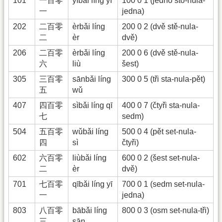
101
一百零
yībǎi líng yī
100 0 1 (jedno sto-nula-
一
jedna)
202
二百零
èrbǎi líng
200 0 2 (dvě stě-nula-
二
èr
dvě)
206
二百零
èrbǎi líng
200 0 6 (dvě stě-nula-
六
liù
šest)
305
三百零
sānbǎi líng
300 0 5 (tři sta-nula-pět)
五
wǔ
407
四百零
sìbǎi líng qī
400 0 7 (čtyři sta-nula-
七
sedm)
504
五百零
wǔbǎi líng
500 0 4 (pět set-nula-
四
sì
čtyři)
602
六百零
liùbǎi líng
600 0 2 (šest set-nula-
二
èr
dvě)
701
七百零
qībǎi líng yī
700 0 1 (sedm set-nula-
一
jedna)
803
八百零
bābǎi líng
800 0 3 (osm set-nula-tři)
三
sān