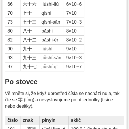
66
六十六
liùshí-liù
6×10+6
70
七十
qīshí
7×10
73
七十三
qīshí-sān
7×10+3
80
八十
bāshí
8×10
82
八十二
bāshí-èr
8×10+2
90
九十
jiǔshí
9×10
93
九十三
jiǔshí-sān
9×10+3
97
九十七
jiǔshí-qī
9×10+7
Po stovce
Všimněte si, že když uprostřed čísla se nachází nula, tak
čte se 零 (líng) a nevyslovujeme po ní jednotky (tisíce
nebo desítky).
číslo
znak
pinyin
sklíč