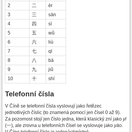
2
二
èr
3
三
sān
4
四
sì
5
五
wǔ
6
六
liù
7
七
qī
8
八
bā
9
九
jiǔ
10
十
shí
Telefonní čísla
V Číně se telefonní čísla vyslovují jako řetězec
jednotlivých číslic (to znamená pomocí jen čísel 0 až 9).
Za pozornost stojí jen číslo jedna, která klasický zní jako
yī
(一), ale zrovna u telefonních čísel se vyslovuje jako
yāo
.
V Číne telefonní číslo je jedenáctimístné.