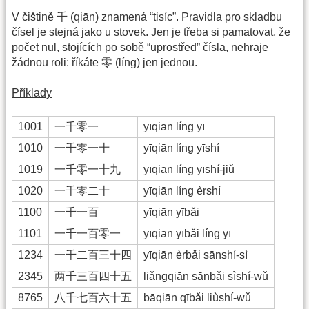
V čištině 千 (qiān) znamená “tisíc”. Pravidla pro skladbu
čísel je stejná jako u stovek. Jen je třeba si pamatovat, že
počet nul, stojících po sobě “uprostřed” čísla, nehraje
žádnou roli: říkáte 零 (líng) jen jednou.
Příklady
1001
一千零一
yīqiān líng yī
1010
一千零一十
yīqiān líng yīshí
1019
一千零一十九
yīqiān líng yīshí-jiǔ
1020
一千零二十
yīqiān líng èrshí
1100
一千一百
yīqiān yībǎi
1101
一千一百零一
yīqiān yībǎi líng yī
1234
一千二百三十四
yīqiān èrbǎi sānshí-sì
2345
两千三百四十五
liǎngqiān sānbǎi sìshí-wǔ
8765
八千七百六十五
bāqiān qībǎi liùshí-wǔ