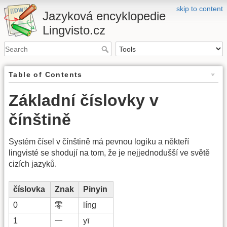
skip to content
Jazyková encyklopedie
Lingvisto.cz
Table of Contents
Základní číslovky v
čínštině
Systém čísel v čínštině má pevnou logiku a někteří
lingvisté se shodují na tom, že je nejjednodušší ve světě
cizích jazyků.
číslovka
Znak
Pinyin
0
零
líng
1
一
yī