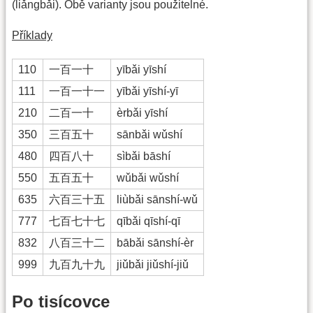
(liǎngbǎi). Obě varianty jsou použitelné.
Příklady
110
一百一十
yībǎi yīshí
111
一百一十一
yībǎi yīshí-yī
210
二百一十
èrbǎi yīshí
350
三百五十
sānbǎi wǔshí
480
四百八十
sìbǎi bāshí
550
五百五十
wǔbǎi wǔshí
635
六百三十五
liùbǎi sānshí-wǔ
777
七百七十七
qībǎi qīshí-qī
832
八百三十二
bābǎi sānshí-èr
999
九百九十九
jiǔbǎi jiǔshí-jiǔ
Po tisícovce