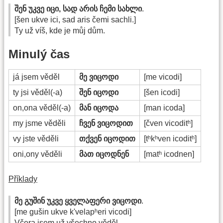
შენ უკვე იცი, სად არის ჩემი სახლი
.
[šen ukve ici, sad aris čemi sachli.]
Ty už víš, kde je můj dům.
Minulý čas
já jsem věděl
მე ვიცოდი
[me vicodi]
ty jsi věděl(-a)
შენ იცოდი
[šen icodi]
on,ona věděl(-a)
მან იცოდა
[man icoda]
my jsme věděli
ჩვენ ვიცოდით
[čven vicoditʰ]
vy jste věděli
თქვენ იცოდით
[tʰkʰven icoditʰ]
oni,ony věděli
მათ იცოდნენ
[matʰ icodnen]
Příklady
მე გუშინ უკვე ყველაფერი ვიცოდი
.
[me gušin ukve k'velapʰeri vicodi]
Včera jsem už všechno věděl.