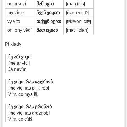
on,ona ví
მან იცის
[man icis]
my víme
ჩვენ ვიცით
[čven vicitʰ]
vy víte
თქვენ იცით
[tʰkʰven icitʰ]
oni,ony vědí
მათ იციან
[matʰ ician]
Příklady
მე არ ვიცი
.
[me ar vici]
Já nevím.
მე ვიცი, რას ფიქრობ
.
[me vici ras pʰikʰrob]
Vím, co myslíš.
მე ვიცი, რას გრძნობ
.
[me vici ras grdznob]
Vím, co cítíš.