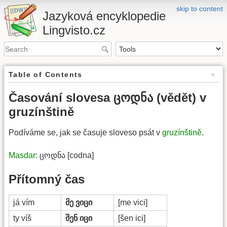
skip to content
Jazyková encyklopedie
Lingvisto.cz
Table of Contents
Časování slovesa ცოდნა (vědět) v
gruzínštině
Podíváme se, jak se časuje sloveso psát v
gruzínštině
.
Masdar
: ცოდნა [codna]
Přítomný čas
já vím
მე ვიცი
[me vici]
ty víš
შენ იცი
[šen ici]