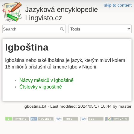
skip to content
Jazyková encyklopedie
Lingvisto.cz
Igboština
Igboština nebo také iboština je jazyk, kterým mluví kolem
18 miliónů příslušníků kmene Igbo v Nigérii.
Názvy měsíců v igboštině
Číslovky v igboštině
igbostina.txt
· Last modified:
2024/05/17 18:44
by
master