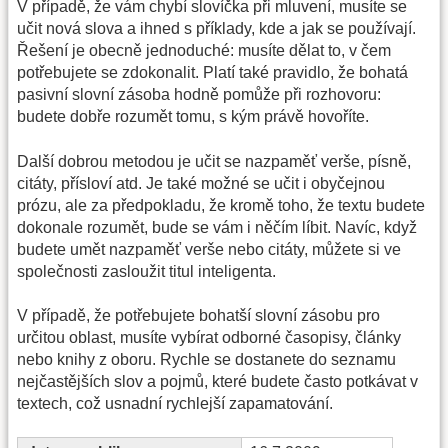
V případě, že vám chybí slovíčka při mluvení, musíte se
učit nová slova a ihned s příklady, kde a jak se používají.
Řešení je obecně jednoduché: musíte dělat to, v čem
potřebujete se zdokonalit. Platí také pravidlo, že bohatá
pasivní slovní zásoba hodně pomůže při rozhovoru:
budete dobře rozumět tomu, s kým právě hovoříte.
Další dobrou metodou je učit se nazpaměť verše, písně,
citáty, přísloví atd. Je také možné se učit i obyčejnou
prózu, ale za předpokladu, že kromě toho, že textu budete
dokonale rozumět, bude se vám i něčím líbit. Navíc, když
budete umět nazpaměť verše nebo citáty, můžete si ve
společnosti zasloužit titul inteligenta.
V případě, že potřebujete bohatší slovní zásobu pro
určitou oblast, musíte vybírat odborné časopisy, články
nebo knihy z oboru. Rychle se dostanete do seznamu
nejčastějších slov a pojmů, které budete často potkávat v
textech, což usnadní rychlejší zapamatování.