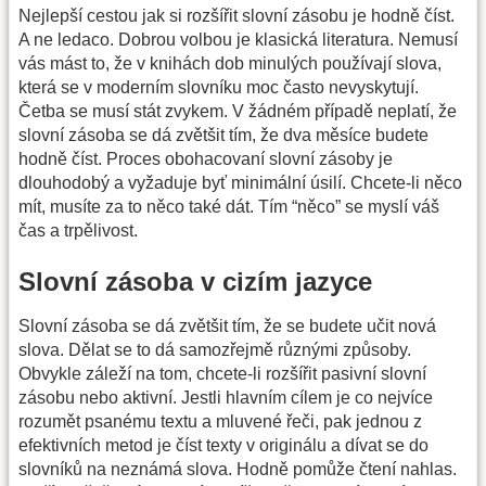
Nejlepší cestou jak si rozšířit slovní zásobu je hodně číst.
A ne ledaco. Dobrou volbou je klasická literatura. Nemusí
vás mást to, že v knihách dob minulých používají slova,
která se v moderním slovníku moc často nevyskytují.
Četba se musí stát zvykem. V žádném případě neplatí, že
slovní zásoba se dá zvětšit tím, že dva měsíce budete
hodně číst. Proces obohacovaní slovní zásoby je
dlouhodobý a vyžaduje byť minimální úsilí. Chcete-li něco
mít, musíte za to něco také dát. Tím “něco” se myslí váš
čas a trpělivost.
Slovní zásoba v cizím jazyce
Slovní zásoba se dá zvětšit tím, že se budete učit nová
slova. Dělat se to dá samozřejmě různými způsoby.
Obvykle záleží na tom, chcete-li rozšířit pasivní slovní
zásobu nebo aktivní. Jestli hlavním cílem je co nejvíce
rozumět psanému textu a mluvené řeči, pak jednou z
efektivních metod je číst texty v originálu a dívat se do
slovníků na neznámá slova. Hodně pomůže čtení nahlas.