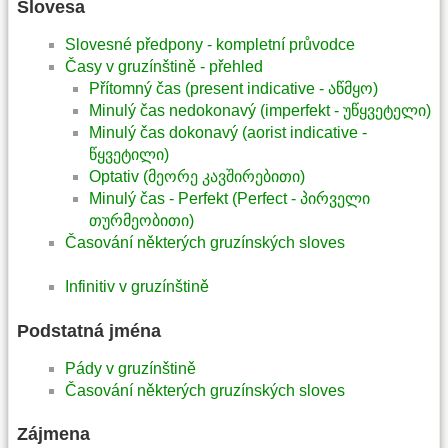
Slovesa
Slovesné předpony - kompletní průvodce
Časy v gruzínštině - přehled
Přítomný čas (present indicative - აწმყო)
Minulý čas nedokonavý (imperfekt - უწყვეტელი)
Minulý čas dokonavý (aorist indicative -
წყვეტილი)
Optativ (მეორე კავშირებითი)
Minulý čas - Perfekt (Perfect - პირველი
თურმეობითი)
Časování některých gruzínských sloves
Infinitiv v gruzínštině
Podstatná jména
Pády v gruzínštině
Časování některých gruzínských sloves
Zájmena