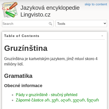
skip to content
Jazyková encyklopedie
Lingvisto.cz
Table of Contents
Gruzínština
Gruzínština je kartvelským jazykem, jímž mluví skoro 4
milióny lidí.
Gramatika
Obecné informace
Pády v gruzínštině - stručný přehled
Záporné částice არ, ვერ, აღარ, ვეღარ, ნუღარ